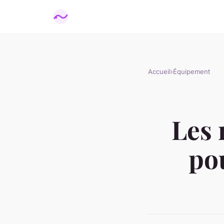
Accueil
›
Équipement
Les 
pou