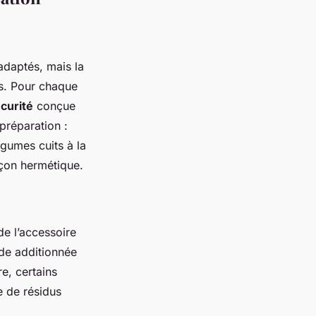
adaptés, mais la
s. Pour chaque
écurité
conçue
préparation :
gumes cuits à la
çon hermétique.
e l’accessoire
ède additionnée
e, certains
e de résidus