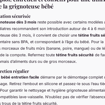
e la grignoteuse bébé
sation sécurisée
ignoteuse dès 3 mois
reste possible avec certains modèles 
diatres recommandent son introduction autour de 4 à 6 moi
noteuse dès 3 mois, il convient de choisir une
tétine fruits s
entaire sans BPA, et correspondant à l’âge du bébé. Pour la 
ts morceaux de fruits mûrs (banane, poire, mangue) ou de lé
 de la compote. Refermez toute
tétine fruits sécurité
de fa
amais d’aliments durs ou de gros morceaux.
retien régulier
bébé entretien facile
démarre par le démontage complet d
ge. Retirez l’embout en silicone et passez-le sous l’eau ti
our garantir le nettoyage et hygiène grignoteuse alimentair
patibles lave-vaisselle. N’oubliez pas de vérifier l’absenc
trous de la tétine fruits sécurité.