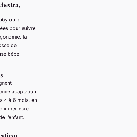
chestra,
uby ou la
iées pour suivre
rgonomie, la
rosse de
use bébé
és
gnent
bonne adaptation
s 4 à 6 mois, en
hoix meilleure
de l’enfant.
sation