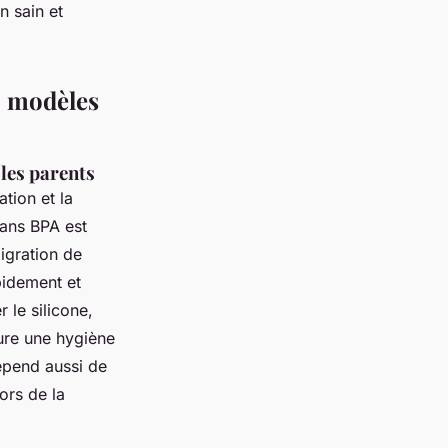
n sain et
: modèles
 les parents
ation et la
 sans BPA est
igration de
pidement et
 le silicone,
sure une hygiène
épend aussi de
lors de la