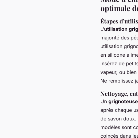
optimale d
Étapes d’utili
L’
utilisation gr
majorité des pé
utilisation grig
en silicone alim
insérez de peti
vapeur, ou bien
Ne remplissez j
Nettoyage, ent
Un
grignoteuse 
après chaque usa
de savon doux. P
modèles sont com
coincés dans les 