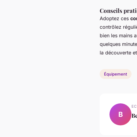
Conseils prat
Adoptez ces
co
contrôlez réguli
bien les mains a
quelques minutes
la découverte et 
Équipement
EC
B
B