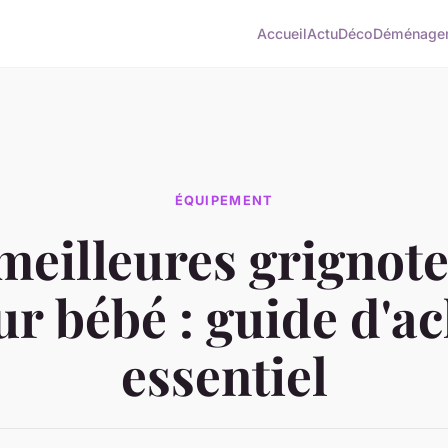
Accueil
Actu
Déco
Déménage
ÉQUIPEMENT
meilleures grignot
r bébé : guide d'a
essentiel