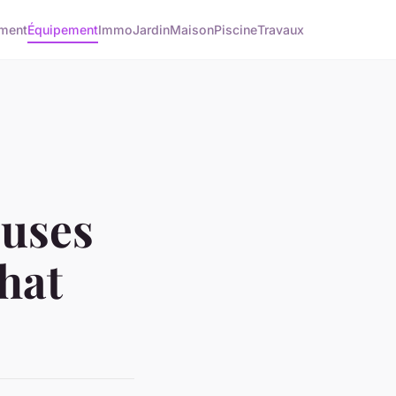
ment
Équipement
Immo
Jardin
Maison
Piscine
Travaux
euses
chat