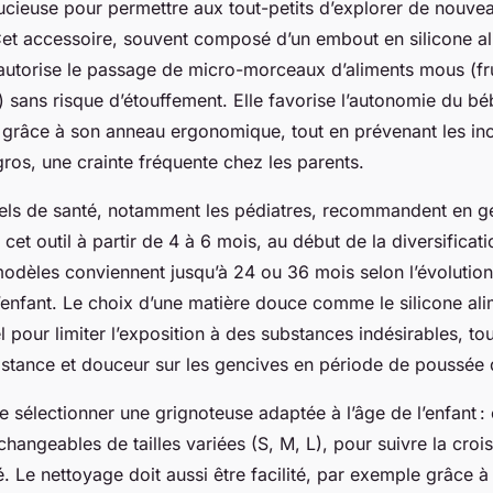
tucieuse pour permettre aux tout-petits d’explorer de nouve
 Cet accessoire, souvent composé d’un embout en silicone al
, autorise le passage de micro-morceaux d’aliments mous (fr
 sans risque d’étouffement. Elle favorise l’autonomie du béb
n grâce à son anneau ergonomique, tout en prévenant les inc
ros, une crainte fréquente chez les parents.
els de santé, notamment les pédiatres, recommandent en g
 cet outil à partir de 4 à 6 mois, au début de la diversificati
modèles conviennent jusqu’à 24 ou 36 mois selon l’évolution
’enfant. Le choix d’une matière douce comme le silicone ali
l pour limiter l’exposition à des substances indésirables, to
sistance et douceur sur les gencives en période de poussée 
 de sélectionner une grignoteuse adaptée à l’âge de l’enfant : 
rchangeables de tailles variées (S, M, L), pour suivre la croi
 Le nettoyage doit aussi être facilité, par exemple grâce à 