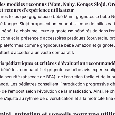
des modèles reconnus (Mam, Nuby, Konges Slojd, Or
et retours d’expérience utilisateur
res telles que grignoteuse bébé Mam, grignoteuse bébé N
é Konges Slojd proposent un embout silicone de tailles var
u bébé. Le choix meilleure grignoteuse bébé réside dans l’e
icone et la présence d’accessoires pratiques (couvercle, b
s plateformes comme grignoteuse bébé Amazon et grignote
ttent d’accéder à un vaste comparatif.
vis pédiatriques et critères d’évaluation recommand
 bébé test comparatif et grignoteuse bébé avis expert souli
la sécurité (absence de BPA), de l’entretien facile et de la 
dé. Les pédiatres conseillent l’introduction progressive dè
e de l’embout selon l’évolution de la mastication. Ainsi, le c
 s’ajuste au rythme de diversification et à la motricité fine 
oi, entretien et conseils pour une utili