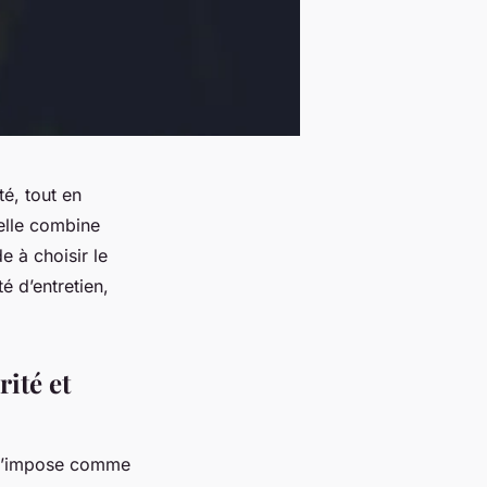
é, tout en
elle combine
e à choisir le
é d’entretien,
ité et
’impose comme