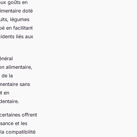
aux goûts en
imentaire doté
uits, légumes
é en facilitant
idents liés aux
énéral
on alimentaire,
 de la
mentaire sans
ut en
dentaire.
certaines offrent
ssance et les
la compatibilité