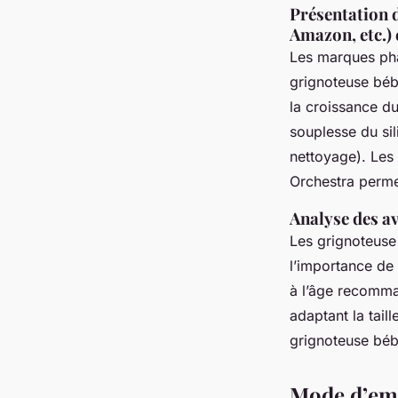
Présentation 
Amazon, etc.) 
Les marques pha
grignoteuse béb
la croissance d
souplesse du sil
nettoyage). Le
Orchestra perme
Analyse des a
Les grignoteuse
l’importance de 
à l’âge recomman
adaptant la taill
grignoteuse bébé
Mode d’empl